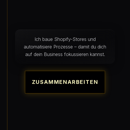
Ich baue Shopify-Stores und
automatisiere Prozesse – damit du dich
auf dein Business fokussieren kannst.
ZUSAMMENARBEITEN