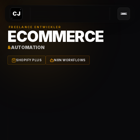
CJ
FREELANCE ENTWICKLER
ECOMMERCE
&
AUTOMATION
SHOPIFY PLUS
N8N WORKFLOWS