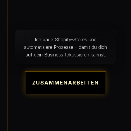
Ich baue Shopify-Stores und
automatisiere Prozesse – damit du dich
auf dein Business fokussieren kannst.
ZUSAMMENARBEITEN