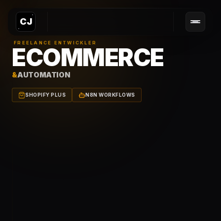
CJ
FREELANCE ENTWICKLER
ECOMMERCE
&
AUTOMATION
SHOPIFY PLUS
N8N WORKFLOWS