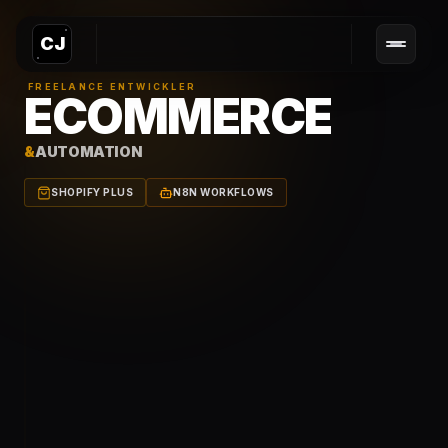
CJ
FREELANCE ENTWICKLER
ECOMMERCE
&
AUTOMATION
SHOPIFY PLUS
N8N WORKFLOWS